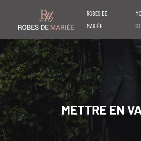
ROBES DE
MO
MARIÉE
ST
METTRE EN V