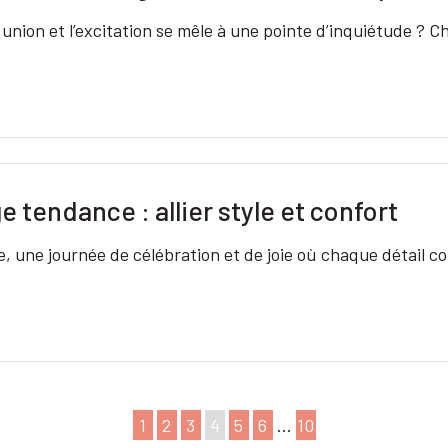
union et l’excitation se mêle à une pointe d’inquiétude ? C
tendance : allier style et confort
e, une journée de célébration et de joie où chaque détail
1
2
3
4
5
6
…
10